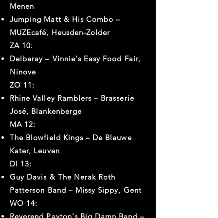
Menen
Jumping Matt & His Combo –
MUZEcafé, Heusden-Zolder
ZA 10:
Delbaray – Vinnie's Easy Food Fair,
Ninove
ZO 11:
Rhine Valley Ramblers – Brasserie
José, Blankenberge
MA 12:
The Blowfield Kings – De Blauwe
Kater, Leuven
DI 13:
Guy Davis & The Nerak Roth
Patterson Band – Missy Sippy, Gent
WO 14:
Reverend Payton's Big Damn Band –