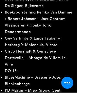
De Singer, Rijkevorsel
Boekvoorstelling Remko Van Damme
/ Robert Johnson – Jazz Centrum
Vlaanderen / Honky Tonk,
Dendermonde
Guy Verlinde & Lajos Tauber –
Herberg 't Molenhuis, Vichte
Cisco Herzhaft & Geneviève
Dartevelle – Abbaye de Villers-la-
Ville
DO 15:
BluesMachine – Brasserie José,
Blankenberge
PD Martin – Missy Sippy, Gent
Guy Davis & The Nerak Roth
Patterson Band – De Warande,