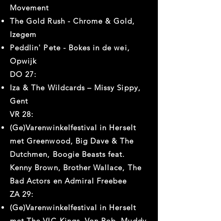
Movement
The Gold Rush - Chrome & Gold,
Izegem
Peddlin' Pete - Bokes in de wei,
Opwijk
DO 27:
Iza & The Wildcards – Missy Sippy,
Gent
VR 28:
(Ge)Varenwinkelfestival in Herselt
met Greenwood, Big Dave & The
Dutchmen, Boogie Beasts feat.
Kenny Brown, Brother Wallace, The
Bad Actors en Admiral Freebee
ZA 29:
(Ge)Varenwinkelfestival in Herselt
met The VIC-Kings, Von Rob, Muddy